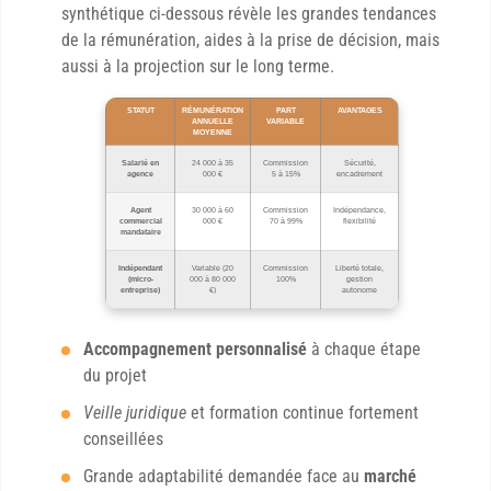
synthétique ci-dessous révèle les grandes tendances
de la rémunération, aides à la prise de décision, mais
aussi à la projection sur le long terme.
STATUT
RÉMUNÉRATION
PART
AVANTAGES
ANNUELLE
VARIABLE
MOYENNE
Salarié en
24 000 à 35
Commission
Sécurité,
agence
000 €
5 à 15%
encadrement
Agent
30 000 à 60
Commission
Indépendance,
commercial
000 €
70 à 99%
flexibilité
mandataire
Indépendant
Variable (20
Commission
Liberté totale,
(micro-
000 à 80 000
100%
gestion
entreprise)
€)
autonome
Accompagnement personnalisé
à chaque étape
du projet
Veille juridique
et formation continue fortement
conseillées
Grande adaptabilité demandée face au
marché