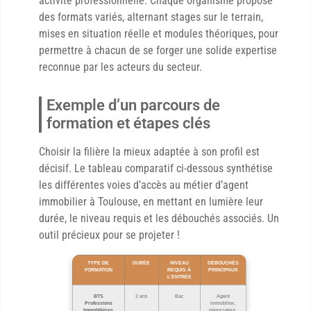
activité professionnelle. Chaque organisme propose
des formats variés, alternant stages sur le terrain,
mises en situation réelle et modules théoriques, pour
permettre à chacun de se forger une solide expertise
reconnue par les acteurs du secteur.
Exemple d’un parcours de
formation et étapes clés
Choisir la filière la mieux adaptée à son profil est
décisif. Le tableau comparatif ci-dessous synthétise
les différentes voies d’accès au métier d’agent
immobilier à Toulouse, en mettant en lumière leur
durée, le niveau requis et les débouchés associés. Un
outil précieux pour se projeter !
TYPE DE
DURÉE
NIVEAU
DÉBOUCHÉS
FORMATION
REQUIS À
PRINCIPAUX
L’ENTRÉE
BTS
2 ans
Bac
Agent
Professions
immobilier,
Immobilières
négociateur,