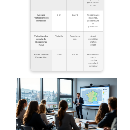
gestionnaire
locatif
Licence
1 an
Bac+2
Responsable
Professionnelle
d’agence,
Immobilier
gestionnaire
de
patrimoine
Validation des
Variable
Expérience
Agent
Acquis de
pro.
immobilier,
l’Expérience
chef de
(VAE)
projet
Master Droit de
2 ans
Bac+3
Gestionnaire
l’Immobilier
grands
comptes,
consultant,
formateur