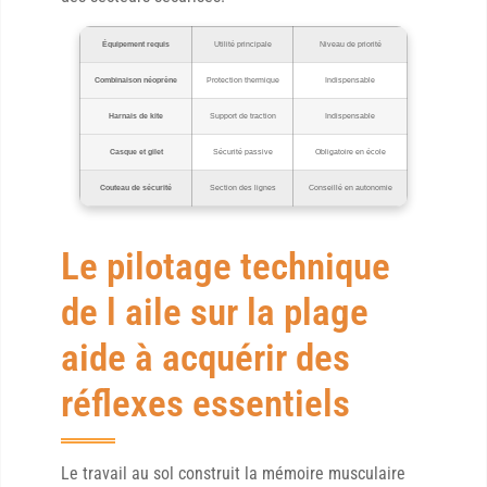
Équipement requis
Utilité principale
Niveau de priorité
Combinaison néoprène
Protection thermique
Indispensable
Harnais de kite
Support de traction
Indispensable
Casque et gilet
Sécurité passive
Obligatoire en école
Couteau de sécurité
Section des lignes
Conseillé en autonomie
Le pilotage technique
de l aile sur la plage
aide à acquérir des
réflexes essentiels
Le travail au sol construit la mémoire musculaire