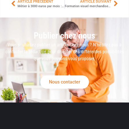
ARTICLE PRÉCÉDENT
ARTICLE SUIVANT
Métier à 3000 euros par mois : les 10 meilleures options de reconversion
Formation visuel merchandiser à distance : le titre certifié pour votre reconversion
Publier chez nous
Vous souhaitez publier un article chez nous ? N’hésitez pas à
contacter la rédaction pour discuter des différentes possibilités
que vous pouvons vous proposer.
Nous contacter