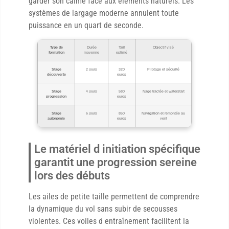
garder son calme face aux éléments naturels. Les
systèmes de largage moderne annulent toute
puissance en un quart de seconde.
Type de
Durée
Tarif
Objectif visé
formation
moyenne
estimé
Stage
2 jours
320
Pilotage et sécurité
découverte
euros
Stage
4 jours
580
Nage tractée et waterstart
progression
euros
Stage
6 jours
850
Navigation et remontée au
autonomie
euros
vent
Le matériel d initiation spécifique
garantit une progression sereine
lors des débuts
Les ailes de petite taille permettent de comprendre
la dynamique du vol sans subir de secousses
violentes. Ces voiles d entraînement facilitent la