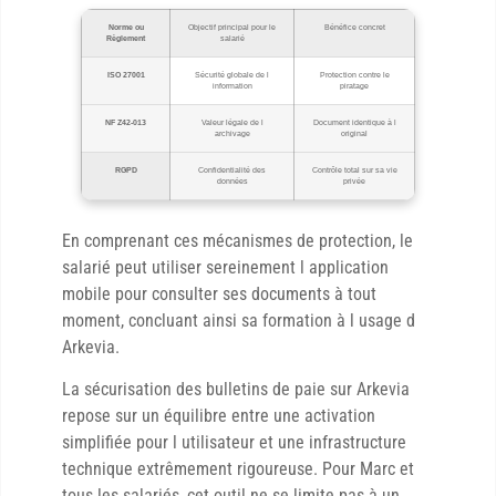
Norme ou
Objectif principal pour le
Bénéfice concret
Règlement
salarié
ISO 27001
Sécurité globale de l
Protection contre le
information
piratage
NF Z42-013
Valeur légale de l
Document identique à l
archivage
original
RGPD
Confidentialité des
Contrôle total sur sa vie
données
privée
En comprenant ces mécanismes de protection, le
salarié peut utiliser sereinement l application
mobile pour consulter ses documents à tout
moment, concluant ainsi sa formation à l usage d
Arkevia.
La sécurisation des bulletins de paie sur Arkevia
repose sur un équilibre entre une activation
simplifiée pour l utilisateur et une infrastructure
technique extrêmement rigoureuse. Pour Marc et
tous les salariés, cet outil ne se limite pas à un