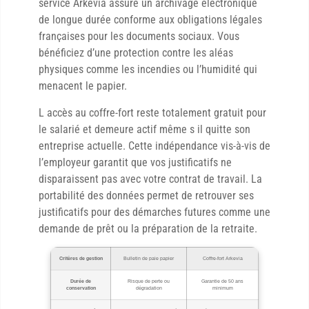
service Arkevia assure un archivage électronique
de longue durée conforme aux obligations légales
françaises pour les documents sociaux. Vous
bénéficiez d’une protection contre les aléas
physiques comme les incendies ou l’humidité qui
menacent le papier.
L accès au coffre-fort reste totalement gratuit pour
le salarié et demeure actif même s il quitte son
entreprise actuelle. Cette indépendance vis-à-vis de
l’employeur garantit que vos justificatifs ne
disparaissent pas avec votre contrat de travail. La
portabilité des données permet de retrouver ses
justificatifs pour des démarches futures comme une
demande de prêt ou la préparation de la retraite.
Critères de gestion
Bulletin de paie papier
Coffre-fort Arkevia
Durée de
Risque de perte ou
Garantie de 50 ans
conservation
dégradation
minimum