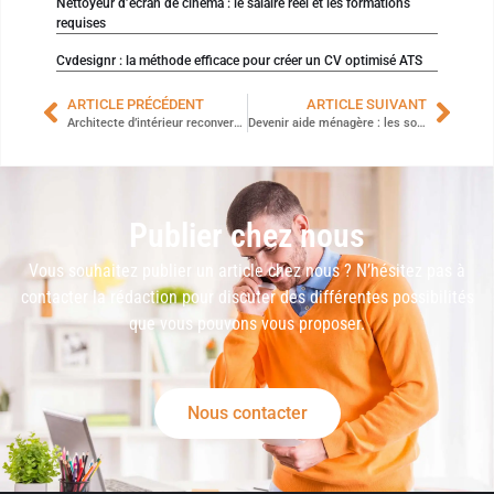
Nettoyeur d’écran de cinéma : le salaire réel et les formations
requises
Cvdesignr : la méthode efficace pour créer un CV optimisé ATS
ARTICLE PRÉCÉDENT
ARTICLE SUIVANT
Architecte d’intérieur reconversion : la formation idéale pour réussir son projet
Devenir aide ménagère : les solutions pour travailler sans diplôme spécifique
Publier chez nous
Vous souhaitez publier un article chez nous ? N’hésitez pas à
contacter la rédaction pour discuter des différentes possibilités
que vous pouvons vous proposer.
Nous contacter