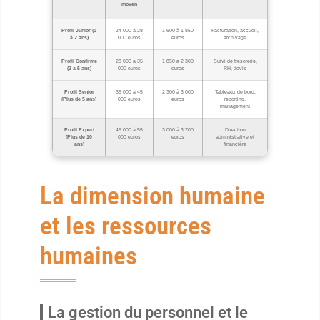
moyen
Profil Junior (0
24 000 à 28
1 600 à 1 850
Facturation, accueil,
à 2 ans)
000 euros
euros
archivage
Profil Confirmé
28 000 à 35
1 850 à 2 300
Suivi de trésorerie,
(2 à 5 ans)
000 euros
euros
RH, devis
Profil Senior
35 000 à 45
2 300 à 3 000
Tableaux de bord,
(Plus de 5 ans)
000 euros
euros
reporting,
management
Profil Expert
45 000 à 55
3 000 à 3 700
Direction
(Plus de 10
000 euros
euros
administrative et
ans)
financière
La dimension humaine
et les ressources
humaines
La gestion du personnel et le