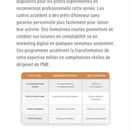
dispositifs pour les profils expérimentés en
reconversion professionnelle cette année. Les
cadres accèdent à des prêts d’honneur sans
garantie personnelle plus facilement pour lancer
leur activité. Des formations courtes permettent de
combler vos lacunes en comptabilité ou en
marketing digital en quelques semaines seulement.
Ces programmes accélèrent la transformation de
votre expertise métier en compétences réelles de
dirigeant de PME.
TYPE D’AIDE
ORGANISME RÉFÉRENT
CIBLE PRINCIPALE
Accompagnement
Banque publique
Cadres en
conseil
d’investissement
reconversion
Aide au démarrage
Associations spécialisées
Zones urbaines
sensibles
Audit stratégique
Cabinets de conseil
PME en croissance
Prêt d’honneur
Réseaux Initiative
Jeunes entrepreneurs