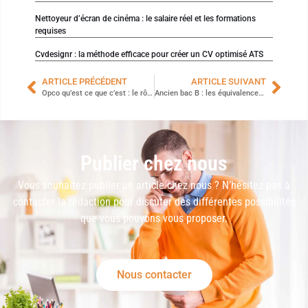
Nettoyeur d’écran de cinéma : le salaire réel et les formations
requises
Cvdesignr : la méthode efficace pour créer un CV optimisé ATS
ARTICLE PRÉCÉDENT
ARTICLE SUIVANT
Opco qu’est ce que c’est : le rôle pour financer vos formations ?
Ancien bac B : les équivalences exactes avec le nouveau système ?
Publier chez nous
Vous souhaitez publier un article chez nous ? N’hésitez pas à
contacter la rédaction pour discuter des différentes possibilités
que vous pouvons vous proposer.
Nous contacter