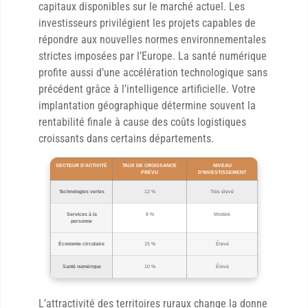
capitaux disponibles sur le marché actuel. Les
investisseurs privilégient les projets capables de
répondre aux nouvelles normes environnementales
strictes imposées par l’Europe. La santé numérique
profite aussi d’une accélération technologique sans
précédent grâce à l’intelligence artificielle. Votre
implantation géographique détermine souvent la
rentabilité finale à cause des coûts logistiques
croissants dans certains départements.
SECTEUR D’ACTIVITÉ
TAUX DE CROISSANCE
NIVEAU
PRÉVU
D’INVESTISSEMENT
Technologies vertes
12 %
Très élevé
Services à la
8 %
Modéré
personne
Économie circulaire
15 %
Élevé
Santé numérique
10 %
Élevé
L’attractivité des territoires ruraux change la donne