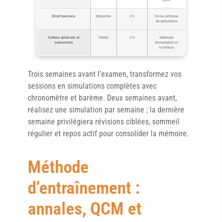
Droit bancaire
Moyenne
3 h
Fiche juridique
récapitulative
Culture générale et
Faible
2 h
Méthode
expression
dissertation et
synthèse
Trois semaines avant l’examen, transformez vos
sessions en simulations complètes avec
chronomètre et barème. Deux semaines avant,
réalisez une simulation par semaine ; la dernière
semaine privilégiera révisions ciblées, sommeil
régulier et repos actif pour consolider la mémoire.
Méthode
d’entraînement :
annales, QCM et