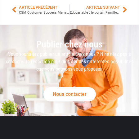
ARTICLE PRÉCÉDENT
ARTICLE SUIVANT
CSM Customer Success Manager : comment devenir le CSM idéal ?
Educartable : le portail Familles, comment se connecter et télécharger l’application ?
Publier chez nous
Vous souhaitez publier un article chez nous ? N’hésitez pas à
contacter la rédaction pour discuter des différentes possibilités
que vous pouvons vous proposer.
Nous contacter