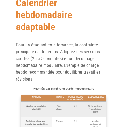
Calendrier
hebdomadaire
adaptable
Pour un étudiant en alternance, la contrainte
principale est le temps. Adoptez des sessions
courtes (25 à 50 minutes) et un découpage
hebdomadaire modulaire. Exemple de charge
hebdo recommandée pour équilibrer travail et
révisions :
Priorités par matière et durée hebdomadaire
MATIÈRE
PRIORITÉ
DURÉE HEBDO
RESSOURCE CLÉ
RECOMMANDÉE
Gestion de la relation
Très
6 h
Fiche synthèse
client (U3)
élevée
+ simulations
client
Techniques bancaires
Élevée
5 h
Annales
(marché des particuliers)
corrigées et
QCM