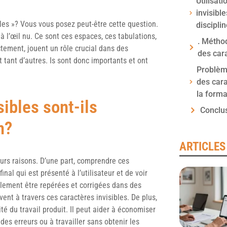
Utilisat
invisibl
les »? Vous vous posez peut-être cette question.
discipli
à l’œil nu. Ce sont ces espaces, ces tabulations,
. Métho
ctement, jouent un rôle crucial dans des
des cara
 tant d’autres. Is sont donc importants et ont
Problème
des cara
la forma
sibles sont-ils
Conclu
n?
ARTICLES
eurs raisons. D’une part, comprendre ces
nal qui est présenté à l’utilisateur et de voir
lement être repérées et corrigées dans des
ent à travers ces caractères invisibles. De plus,
é du travail produit. Il peut aider à économiser
es erreurs ou à travailler sans obtenir les