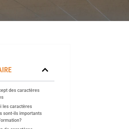
IRE
ept des caractères
es
 les caractères
es sont-ils importants
formation?