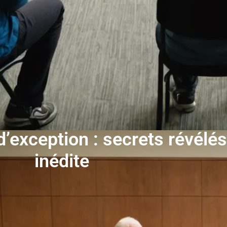
d’exception : secrets révélé
inédite