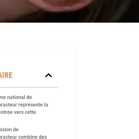
IRE
me national de
racteur représente la
entrée vers cette
ssion de
practeur combine des