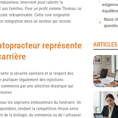
embaumeur, intervient pour ralentir la
exigence
t aux familles. Pour un profil comme Thomas, ce
équilibr
ociale indispensable. Cette voie exigeante
Nous r
n intégration dans un secteur qui recrute
questi
atopracteur représente
ARTICLES
carrière
antir la sécurité sanitaire et le respect des
ur pratiquer légalement des injections
s commence par une sélection drastique qui
preuves.
 pour les aspirants embaumeurs du funéraire. Un
ponibles, rendant la compétition féroce entre
nt de la biologie, du commerce ou de l artisanat