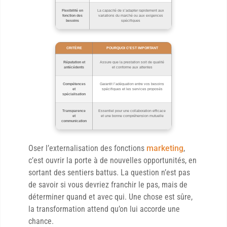
Flexibilité en
La capacité de s’adapter rapidement aux
fonction des
variations du marché ou aux exigences
besoins
spécifiques
CRITÈRE
POURQUOI C’EST IMPORTANT
Réputation et
Assure que la prestation soit de qualité
antécédents
et conforme aux attentes
Compétences
Garantit l’adéquation entre vos besoins
et
spécifiques et les services proposés
spécialisation
Transparence
Essentiel pour une collaboration efficace
et
et une bonne compréhension mutuelle
communication
Oser l’externalisation des fonctions
marketing
,
c’est ouvrir la porte à de nouvelles opportunités, en
sortant des sentiers battus. La question n’est pas
de savoir si vous devriez franchir le pas, mais de
déterminer quand et avec qui. Une chose est sûre,
la transformation attend qu’on lui accorde une
chance.