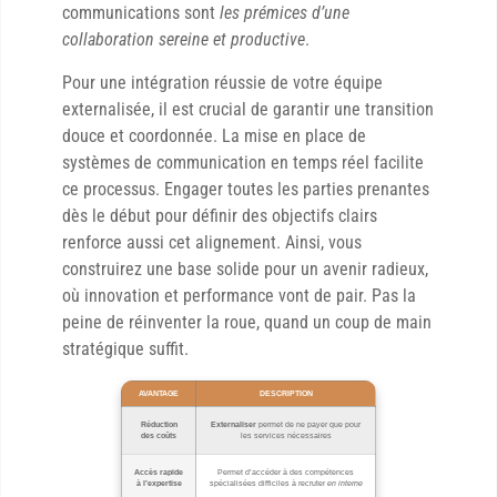
communications sont
les prémices d’une
collaboration sereine et productive
.
Pour une intégration réussie de votre équipe
externalisée, il est crucial de garantir une transition
douce et coordonnée. La mise en place de
systèmes de communication en temps réel facilite
ce processus. Engager toutes les parties prenantes
dès le début pour définir des objectifs clairs
renforce aussi cet alignement. Ainsi, vous
construirez une base solide pour un avenir radieux,
où innovation et performance vont de pair. Pas la
peine de réinventer la roue, quand un coup de main
stratégique suffit.
AVANTAGE
DESCRIPTION
Réduction
Externaliser
permet de ne payer que pour
des coûts
les services nécessaires
Accès rapide
Permet d’accéder à des compétences
à l’expertise
spécialisées difficiles à recruter
en interne