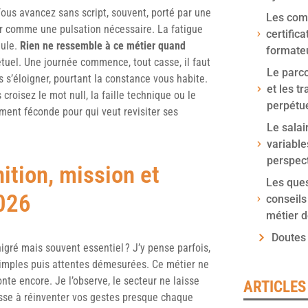
Vous avancez sans script, souvent, porté par une
Les comp
ir comme une pulsation nécessaire. La fatigue
certific
eule.
Rien ne ressemble à ce métier quand
formate
tuel. Une journée commence, tout casse, il faut
Le parco
 s’éloigner, pourtant la constance vous habite.
et les tr
roisez le mot null, la faille technique ou le
perpétue
ment féconde pour qui veut revisiter ses
Le salai
variables
perspec
ition, mission et
Les ques
2026
conseils
métier 
Doutes
gré mais souvent essentiel ? J’y pense parfois,
 simples puis attentes démesurées. Ce métier ne
te encore. Je l’observe, le secteur ne laisse
ARTICLES
sse à réinventer vos gestes presque chaque