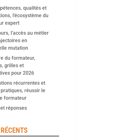
étences, qualités et
ations, l’écosystème du
ur expert
urs, l’accès au métier
ajectoires en
lle mutation
re du formateur,
, grilles et
tives pour 2026
tions récurrentes et
 pratiques, réussir le
de formateur
 et réponses
 RÉCENTS