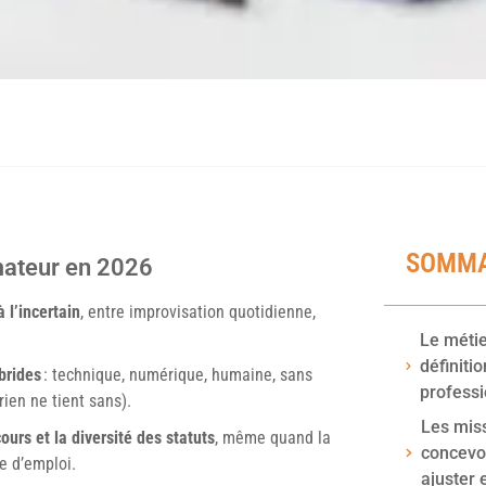
SOMMA
rmateur en 2026
 l’incertain
, entre improvisation quotidienne,
Le métie
définiti
brides
: technique, numérique, humaine, sans
profess
rien ne tient sans).
Les miss
ours et la diversité des statuts
, même quand la
concevoi
e d’emploi.
ajuster e