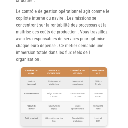
structure .
Le contrôle de gestion opérationnel agit comme le
copilote interne du navire . Les missions se
concentrent sur la rentabilité des processus et la
maîtrise des coûts de production . Vous travaillez
avec les responsables de services pour optimiser
chaque euro dépensé . Ce métier demande une
immersion totale dans les flux réels de l
organisation .
CRITÈRE DE
FINANCE D
CONTRÔLE DE
INDICATEUR
CHOIX
ENTREPRISE
GESTION
CLÉ
Horizon
Pluriannuel et
Mensuel et
BFR vs
temporel
stratégique
opérationnel
Écarts
Environnement
Siège social ou
Usine ou centre
Proximité
cabinet
de profit
terrain
Cœur de
Structure du
Marge
Rentabilité
métier
capital
opérationnelle
nette
Outil principal
Valorisation par les
Comptabilité
Logiciel
flux
analytique
ERP