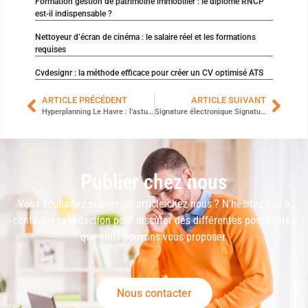
Formation gestion de patrimoine immobilier : le diplôme RNCP
est-il indispensable ?
Nettoyeur d’écran de cinéma : le salaire réel et les formations
requises
Cvdesignr : la méthode efficace pour créer un CV optimisé ATS
ARTICLE PRÉCÉDENT
ARTICLE SUIVANT
Hyperplanning Le Havre : l’astuce pour consulter l’emploi du temps facilement
Signature électronique Signaturit : la solution est-elle fiable pour vos contrats ?
Publier chez nous
Vous souhaitez publier un article chez nous ? N’hésitez pas à
contacter la rédaction pour discuter des différentes possibilités
que vous pouvons vous proposer.
Nous contacter