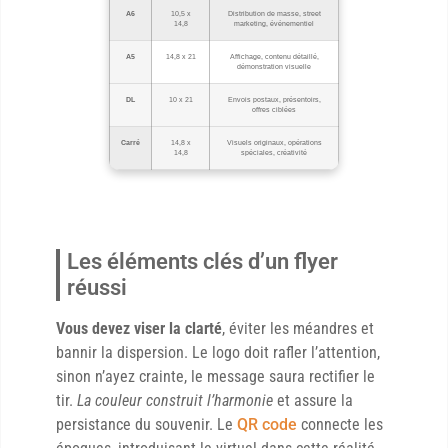
A6
10,5 x
Distribution de masse, street
14,8
marketing, événementiel
A5
14,8 x 21
Affichage, contenu détaillé,
démonstration visuelle
DL
10 x 21
Envois postaux, présentoirs,
offres ciblées
Carré
14,8 x
Visuels originaux, opérations
14,8
spéciales, créativité
Les éléments clés d’un flyer
réussi
Vous devez viser la clarté
, éviter les méandres et
bannir la dispersion. Le logo doit rafler l’attention,
sinon n’ayez crainte, le message saura rectifier le
tir.
La couleur construit l’harmonie
et assure la
persistance du souvenir. Le
QR code
connecte les