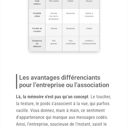
Coût
Très faible
Faible
Moyen
unitaire
Visibilité
Elevée
Moyenne
Faible à
ciblée
lors de la
moyenne
distribution
Facilité de
Grande
Moyenne
Faible
création
Souplesse
Très
Peu
Limitée à
de
grande
contrôlable
l’emplacement
diffusion
Les avantages différenciants
pour l’entreprise ou l’association
Là, la mémoire n’est pas qu’un concept
. Le toucher,
la texture, le poids s’associent à la vue, qui parfois
vacille. Vous donnez, main à main, ce sentiment
d’appartenance qui manque aux messages codés.
Ainsi, l’entreprise, soucieuse de l’instant, saisit le