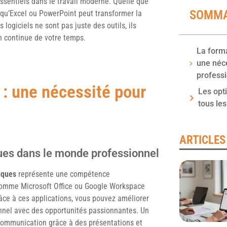
sentiels dans le travail moderne. Quelle que
SOMMA
s qu’Excel ou PowerPoint peut transformer la
ogiciels ne sont pas juste des outils, ils
ion continue de votre temps.
La forma
une néce
profess
 : une nécessité pour
Les opt
tous le
ARTICLES
ues dans le monde professionnel
tiques
représente une compétence
comme Microsoft Office ou Google Workspace
âce à ces applications, vous pouvez améliorer
ionnel avec des opportunités passionnantes. Un
 communication grâce à des présentations et