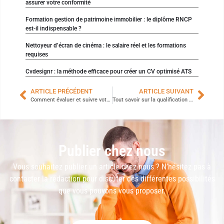
assurer votre conformité
Formation gestion de patrimoine immobilier : le diplôme RNCP
est-il indispensable ?
Nettoyeur d’écran de cinéma : le salaire réel et les formations
requises
Cvdesignr : la méthode efficace pour créer un CV optimisé ATS
ARTICLE PRÉCÉDENT
ARTICLE SUIVANT
Comment évaluer et suivre votre empreinte carbone d’entreprise ?
Tout savoir sur la qualification d’ambulancier : formation et compétences requises
Publier chez nous
Vous souhaitez publier un article chez nous ? N’hésitez pas à
contacter la rédaction pour discuter des différentes possibilités
que vous pouvons vous proposer.