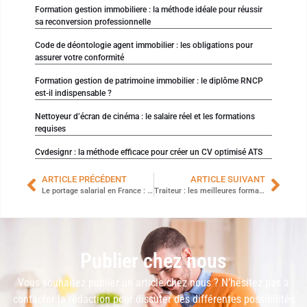
Formation gestion immobiliere : la méthode idéale pour réussir
sa reconversion professionnelle
Code de déontologie agent immobilier : les obligations pour
assurer votre conformité
Formation gestion de patrimoine immobilier : le diplôme RNCP
est-il indispensable ?
Nettoyeur d’écran de cinéma : le salaire réel et les formations
requises
Cvdesignr : la méthode efficace pour créer un CV optimisé ATS
ARTICLE PRÉCÉDENT
ARTICLE SUIVANT
Le portage salarial en France : focus sur La Rochelle
Traiteur : les meilleures formations pour transformer votre passion en carrière
Publier chez nous
Vous souhaitez publier un article chez nous ? N’hésitez pas à
contacter la rédaction pour discuter des différentes possibilités