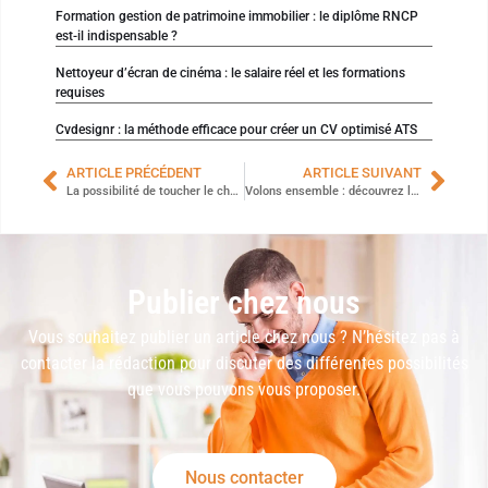
Formation gestion de patrimoine immobilier : le diplôme RNCP
est-il indispensable ?
Nettoyeur d’écran de cinéma : le salaire réel et les formations
requises
Cvdesignr : la méthode efficace pour créer un CV optimisé ATS
ARTICLE PRÉCÉDENT
ARTICLE SUIVANT
La possibilité de toucher le chômage après une rupture conventionnelle
Volons ensemble : découvrez la personnalisation des porte-clés Remove Before Flight
Publier chez nous
Vous souhaitez publier un article chez nous ? N’hésitez pas à
contacter la rédaction pour discuter des différentes possibilités
que vous pouvons vous proposer.
Nous contacter