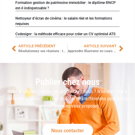
Formation gestion de patrimoine immobilier : le diplôme RNCP
est-il indispensable ?
Nettoyeur d’écran de cinéma : le salaire réel et les formations
requises
Cvdesignr : la méthode efficace pour créer un CV optimisé ATS
ARTICLE PRÉCÉDENT
ARTICLE SUIVANT
Révolutionnez vos réunions : techniques de communication à découvrir absolument
­Apprendre Illustrator en cours particulier à distance
Publier chez nous
Vous souhaitez publier un article chez nous ? N’hésitez pas à
contacter la rédaction pour discuter des différentes possibilités
que vous pouvons vous proposer.
Nous contacter