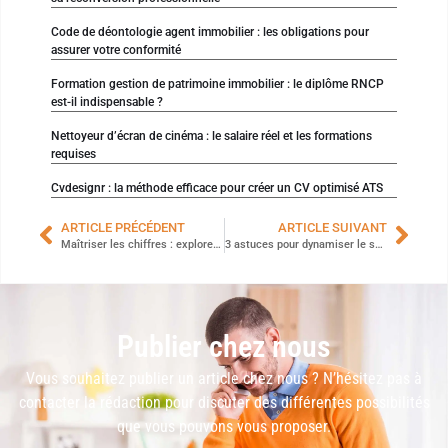
Code de déontologie agent immobilier : les obligations pour
assurer votre conformité
Formation gestion de patrimoine immobilier : le diplôme RNCP
est-il indispensable ?
Nettoyeur d’écran de cinéma : le salaire réel et les formations
requises
Cvdesignr : la méthode efficace pour créer un CV optimisé ATS
ARTICLE PRÉCÉDENT
ARTICLE SUIVANT
Maîtriser les chiffres : explorez les meilleures formations comptables disponibles
3 astuces pour dynamiser le service client de votre entreprise
Publier chez nous
Vous souhaitez publier un article chez nous ? N’hésitez pas à
contacter la rédaction pour discuter des différentes possibilités
que vous pouvons vous proposer.