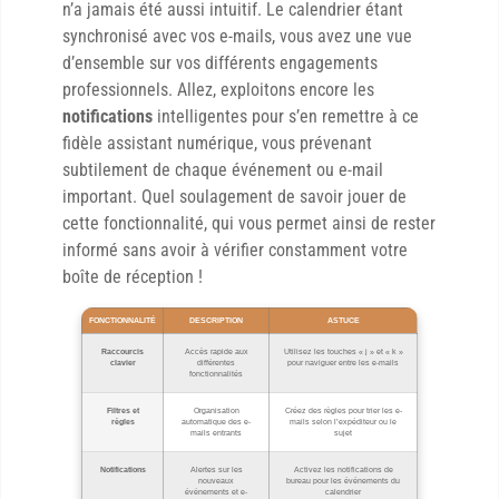
n’a jamais été aussi intuitif. Le calendrier étant
synchronisé avec vos e-mails, vous avez une vue
d’ensemble sur vos différents engagements
professionnels. Allez, exploitons encore les
notifications
intelligentes pour s’en remettre à ce
fidèle assistant numérique, vous prévenant
subtilement de chaque événement ou e-mail
important. Quel soulagement de savoir jouer de
cette fonctionnalité, qui vous permet ainsi de rester
informé sans avoir à vérifier constamment votre
boîte de réception !
FONCTIONNALITÉ
DESCRIPTION
ASTUCE
Raccourcis
Accès rapide aux
Utilisez les touches « j » et « k »
clavier
différentes
pour naviguer entre les e-mails
fonctionnalités
Filtres et
Organisation
Créez des règles pour trier les e-
règles
automatique des e-
mails selon l’expéditeur ou le
mails entrants
sujet
Notifications
Alertes sur les
Activez les notifications de
nouveaux
bureau pour les événements du
événements et e-
calendrier