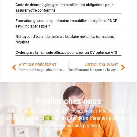
Code de déontologie agent immobilier : les obligations pour
assurer votre conformité
Formation gestion de patrimoine immobilier : le diplôme RNCP
est-il indispensable ?
Nettoyeur d’écran de cinéma : le salaire réel et les formations
requises
Cvdesignr : la méthode efficace pour créer un CV optimisé ATS
ARTICLE PRÉCÉDENT
ARTICLE SUIVANT
Formats d’image: choisir les meilleures extensions en un clin d’œil
De débutante à experte : le voyage salarial d’une hôtesse de l’air fascinante
Publier chez nous
Vous souhaitez publier un article chez nous ? N’hésitez pas à
contacter la rédaction pour discuter des différentes possibilités
que vous pouvons vous proposer.