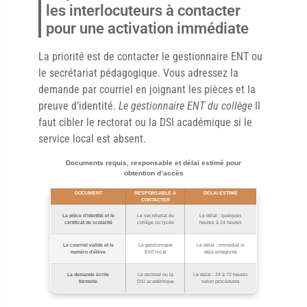
les interlocuteurs à contacter
pour une activation immédiate
La priorité est de contacter le gestionnaire ENT ou
le secrétariat pédagogique. Vous adressez la
demande par courriel en joignant les pièces et la
preuve d’identité.
Le gestionnaire ENT du collège
Il
faut cibler le rectorat ou la DSI académique si le
service local est absent.
Documents requis, responsable et délai estimé pour
obtention d’accès
DOCUMENT
RESPONSABLE À
DÉLAI ESTIMÉ
CONTACTER
La pièce d’identité et le
Le secrétariat du
Le délai : quelques
certificat de scolarité
collège ou lycée
heures à 24 heures
Le courriel valide et le
Le gestionnaire
Le délai : immédiat si
numéro d’élève
ENT local
déjà enregistré
La demande écrite
Le rectorat ou la
Le délai : 24 à 72 heures
formelle
DSI académique
selon procédures