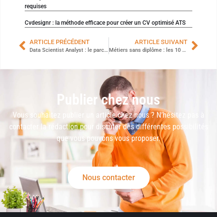
requises
Cvdesignr : la méthode efficace pour créer un CV optimisé ATS
ARTICLE PRÉCÉDENT
ARTICLE SUIVANT
Data Scientist Analyst : le parcours analyste ou scientifique, comment choisir ?
Métiers sans diplôme : les 10 options pour un bon salaire
Publier chez nous
Vous souhaitez publier un article chez nous ? N’hésitez pas à
contacter la rédaction pour discuter des différentes possibilités
que vous pouvons vous proposer.
Nous contacter