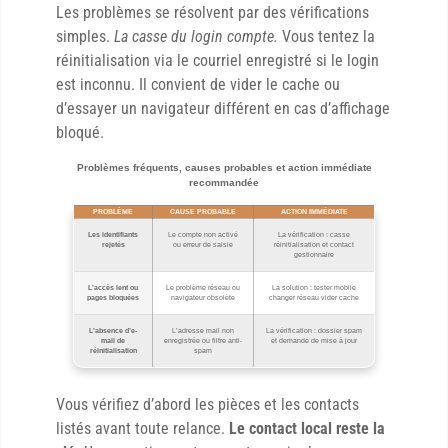
Les problèmes se résolvent par des vérifications
simples.
La casse du login compte.
Vous tentez la
réinitialisation via le courriel enregistré si le login
est inconnu. Il convient de vider le cache ou
d’essayer un navigateur différent en cas d’affichage
bloqué.
Problèmes fréquents, causes probables et action immédiate
recommandée
PROBLÈME
CAUSE PROBABLE
ACTION IMMÉDIATE
Les identifiants
Le compte non activé
La vérification : casse
rejetés
ou erreur de saisie
réinitialisation et contact
gestionnaire
L’accès lent ou
Le problème réseau ou
La solution : tester mobile
pages bloquées
navigateur obsolète
changer réseau vider cache
L’absence d’e-
L’adresse mail non
La vérification : dossier spam
mail de
enregistrée ou filtre anti-
et demande de mise à jour
réinitialisation
spam
Vous vérifiez d’abord les pièces et les contacts
listés avant toute relance.
Le contact local reste la