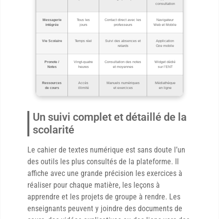
consultation
Messagerie
Tous les
Contact direct avec les
Navigateur
intégrée
jours
professeurs
Web et Mobile
Vie Scolaire
Temps réel
Suivi des absences et
Application
retards
Oze mobile
Pronote /
Vingt-quatre
Consultation des notes
Widget dédié
Notes
heures
et moyennes
sur l’ENT
Ressources
Accès
Manuels numériques
Médiathèque
de cours
illimité
et exercices
en ligne
Un suivi complet et détaillé de la
scolarité
Le cahier de textes numérique est sans doute l’un
des outils les plus consultés de la plateforme. Il
affiche avec une grande précision les exercices à
réaliser pour chaque matière, les leçons à
apprendre et les projets de groupe à rendre. Les
enseignants peuvent y joindre des documents de