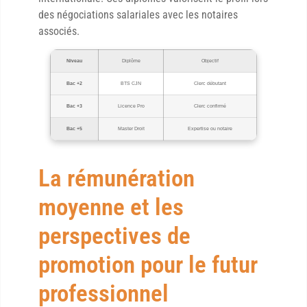
des négociations salariales avec les notaires
associés.
Niveau
Diplôme
Objectif
Bac +2
BTS CJN
Clerc débutant
Bac +3
Licence Pro
Clerc confirmé
Bac +5
Master Droit
Expertise ou notaire
La rémunération
moyenne et les
perspectives de
promotion pour le futur
professionnel