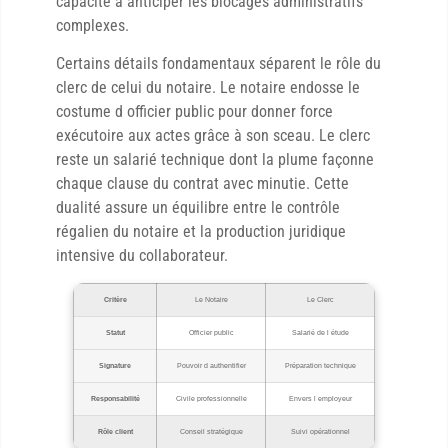
capacité à anticiper les blocages administratifs
complexes.
Certains détails fondamentaux séparent le rôle du
clerc de celui du notaire. Le notaire endosse le
costume d officier public pour donner force
exécutoire aux actes grâce à son sceau. Le clerc
reste un salarié technique dont la plume façonne
chaque clause du contrat avec minutie. Cette
dualité assure un équilibre entre le contrôle
régalien du notaire et la production juridique
intensive du collaborateur.
Critère
Le Notaire
Le Clerc
Statut
Officier public
Salarié de l étude
Signature
Pouvoir d authentifier
Préparation technique
Responsabilité
Civile professionnelle
Envers l employeur
Rôle client
Conseil stratégique
Suivi opérationnel