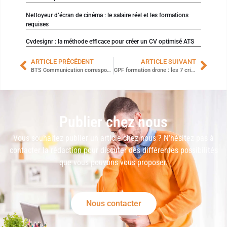
Nettoyeur d’écran de cinéma : le salaire réel et les formations
requises
Cvdesignr : la méthode efficace pour créer un CV optimisé ATS
ARTICLE PRÉCÉDENT
ARTICLE SUIVANT
BTS Communication correspondance : les 7 raisons de choisir la formation à distance
CPF formation drone : les 7 critères pour bien choisir son organisme
Publier chez nous
Vous souhaitez publier un article chez nous ? N’hésitez pas à
contacter la rédaction pour discuter des différentes possibilités
que vous pouvons vous proposer.
Nous contacter