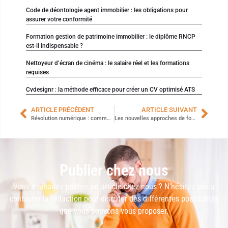
Code de déontologie agent immobilier : les obligations pour
assurer votre conformité
Formation gestion de patrimoine immobilier : le diplôme RNCP
est-il indispensable ?
Nettoyeur d’écran de cinéma : le salaire réel et les formations
requises
Cvdesignr : la méthode efficace pour créer un CV optimisé ATS
ARTICLE PRÉCÉDENT
ARTICLE SUIVANT
Révolution numérique : comment la formation transforme les entreprises
Les nouvelles approches de formation qui révolutionnent les RH en entreprise
Publier chez nous
Vous souhaitez publier un article chez nous ? N’hésitez pas à
contacter la rédaction pour discuter des différentes possibilités
que vous pouvons vous proposer.