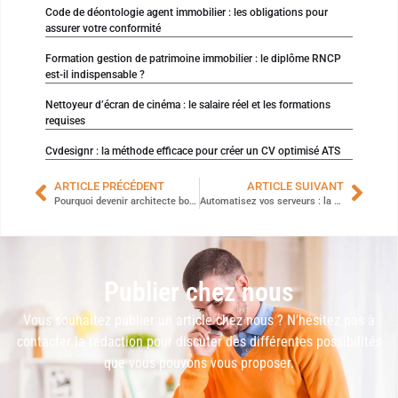
Code de déontologie agent immobilier : les obligations pour
assurer votre conformité
Formation gestion de patrimoine immobilier : le diplôme RNCP
est-il indispensable ?
Nettoyeur d’écran de cinéma : le salaire réel et les formations
requises
Cvdesignr : la méthode efficace pour créer un CV optimisé ATS
ARTICLE PRÉCÉDENT
ARTICLE SUIVANT
Pourquoi devenir architecte booste votre créativité et ouvre des horizons infinis
Automatisez vos serveurs : la puissance d’Ansible en action
Publier chez nous
Vous souhaitez publier un article chez nous ? N’hésitez pas à
contacter la rédaction pour discuter des différentes possibilités
que vous pouvons vous proposer.