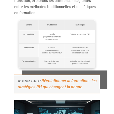
transition, explorons les différences flagrantes
entre les méthodes traditionnelles et numériques
en formation.
Critère
Traditionnel
Numérique
Accessibilité
Limitée
Globale, accessible 24/7
géographiquement et
temporellement
Interactivité
Souvent
Bidirectionnelle et
unidirectionnelle,
dynamique, avec une
centrée sur l’instructeur
interaction enrichie
Personnalisation
Standardisée, peu
Adaptée aux besoins et
modifiable
rythmes individuels
Révolutionner la formation : les
Du même auteur :
stratégies RH qui changent la donne