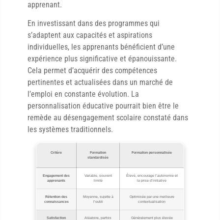
apprenant.
En investissant dans des programmes qui
s’adaptent aux capacités et aspirations
individuelles, les apprenants bénéficient d’une
expérience plus significative et épanouissante.
Cela permet d’acquérir des compétences
pertinentes et actualisées dans un marché de
l’emploi en constante évolution. La
personnalisation éducative pourrait bien être le
remède au désengagement scolaire constaté dans
les systèmes traditionnels.
Critère
Formation
Formation personnalisée
standardisée
Engagement des
Variable, souvent
Élevé, encourage l’autonomie et
apprenants
limité
la prise d’initiative
Rétention des
Moyenne, sujette à
Optimisée par une meilleure
connaissances
l’oubli
contextualisation
Satisfaction
Aléatoire, parfois
Généralement plus élevée