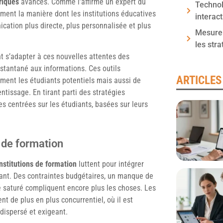
riques
avancés. Comme l’affirme un expert du
Technol
ent la manière dont les institutions éducatives
interac
ication plus directe, plus personnalisée et plus
Mesurer
les stra
nt s’adapter à ces nouvelles attentes des
stantané aux informations. Ces outils
ARTICLES
ment les étudiants potentiels mais aussi de
ntissage. En tirant parti des stratégies
s centrées sur les étudiants, basées sur leurs
s de formation
institutions de formation
luttent pour intégrer
tant. Des contraintes budgétaires, un manque de
é saturé compliquent encore plus les choses. Les
t de plus en plus concurrentiel, où il est
 dispersé et exigeant.