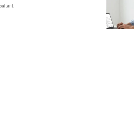
sultant.
Commen
acter la rédaction pour discuter des