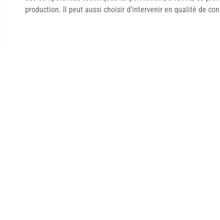
production. Il peut aussi choisir d’intervenir en qualité de con
ARTICLE PRÉCÉDENT
Rôles de l’animateur de radio
Publier chez nous
Vous souhaitez publier un article chez nous ? N’hésitez pas à cont
différentes possibilités que vous pouvons vous proposer.