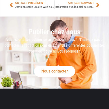
ARTICLE PRÉCÉDENT
ARTICLE SUIVANT
Combien coûte un site Web sous Webflow ?
Intégration d’un logiciel de recrutement : les étapes clés pour une mise en place réussie
Publier chez nous
Vous souhaitez publier un article chez nous ? N’hésitez pas à
contacter la rédaction pour discuter des différentes possibilités
que vous pouvons vous proposer.
Nous contacter