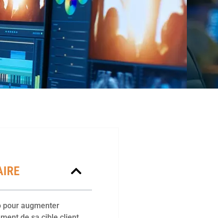
IRE
o pour augmenter
ment de sa cible client