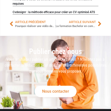
requises
Cvdesignr : la méthode efficace pour créer un CV optimisé ATS
ARTICLE PRÉCÉDENT
ARTICLE SUIVANT
Pourquoi réaliser une vidéo dans le cadre de sa stratégie de communication ?
La formation Bachelor en communication digitale plurimédia : un tremplin vers une carrière prometteuse
Publier chez nous
Vous souhaitez publier un article chez nous ? N’hésitez pas à
contacter la rédaction pour discuter des différentes possibilités
que vous pouvons vous proposer.
Nous contacter