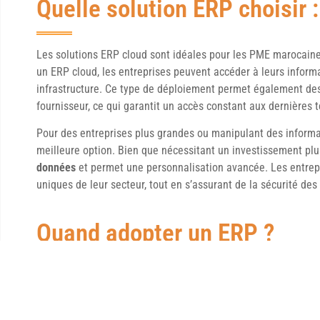
Quelle solution ERP choisir :
Les solutions ERP cloud sont idéales pour les PME marocain
un ERP cloud, les entreprises peuvent accéder à leurs inform
infrastructure. Ce type de déploiement permet également des 
fournisseur, ce qui garantit un accès constant aux dernières 
Pour des entreprises plus grandes ou manipulant des informat
meilleure option. Bien que nécessitant un investissement plu
données
et permet une personnalisation avancée. Les entrep
uniques de leur secteur, tout en s’assurant de la sécurité des
Quand adopter un ERP ?
Lorsque les processus deviennent difficiles à coordonner, l’ERP
limite les erreurs humaines, réduit le temps de traitement de
informations. Par exemple, si une entreprise constate que se