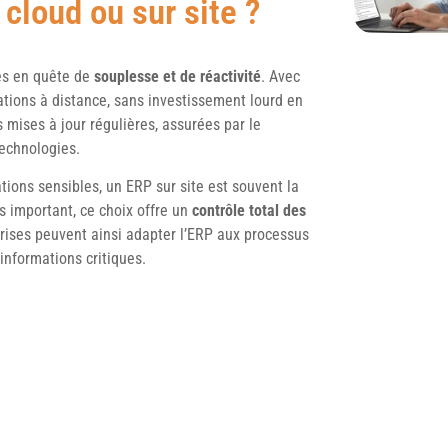
 cloud ou sur site ?
es en quête de
souplesse et de réactivité
. Avec
ations à distance, sans investissement lourd en
mises à jour régulières, assurées par le
technologies.
ions sensibles, un ERP sur site est souvent la
s important, ce choix offre un
contrôle total des
rises peuvent ainsi adapter l’ERP aux processus
 informations critiques.
 aide à les simplifier et à les structurer. L’ERP
s tâches et améliore la précision des
s équipes passent trop de temps à consolider