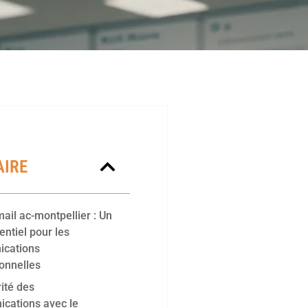
IRE
il ac-montpellier : Un
entiel pour les
cations
onnelles
ité des
cations avec le